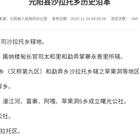
元阳县沙拉托乡历史沿革
445
来源：元阳县人民政府办公室
发布日期：2025-11-24 09:09:58
浏览次数：
官司沙拉托乡辖地。
后，属纳楼甸长官司太和里和勐弄掌寨永善里所辖。
太和乡（又称第九区）和勐弄乡沙拉托乡辖之草果洞等地
弄乡。
头、漫江河、富寨、阿嘎、草果洞5乡成立曙光公社。
公社。
沙拉托区。