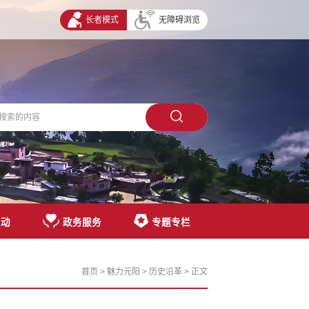
长者模式
无障碍浏览
互动
政务服务
专题专栏
首页
>
魅力元阳
>
历史沿革
> 正文