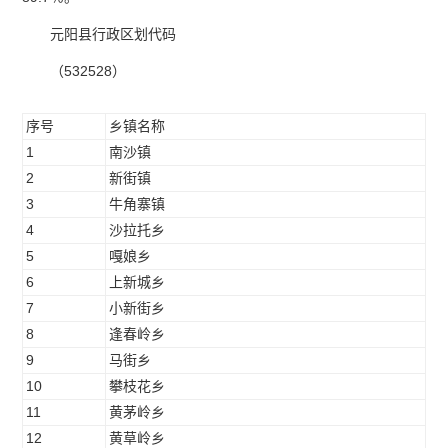
元阳县行政区划代码
（532528）
序号
乡镇名称
行
1
南沙镇
53
2
新街镇
53
3
牛角寨镇
53
4
沙拉托乡
53
5
嘎娘乡
53
6
上新城乡
53
7
小新街乡
53
8
逢春岭乡
53
9
马街乡
53
10
攀枝花乡
53
11
黄茅岭乡
53
12
黄草岭乡
53