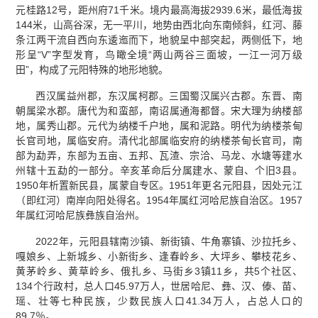
元桂路12号，距州府71千米。境内最高海拔2939.6米，最低海拔
144米，山高谷深，无一平川，地势由西北向东南倾斜，红河、藤
条江两干流自西向东逶迤而下，地貌呈中部突起，两侧低下，地
形呈“V”字型发育，鸟瞰全境“两山两谷三面坡，一江一河万级
田”，构成了元阳特殊的地形地貌。
西汉属益州郡，东汉属柯郡。三国蜀汉属兴古郡。东晋、南
朝属梁水郡。唐代为和蛮部，南诏属通海都督。宋大理为纳楼部
地，属秀山郡。元代为纳楼千户地，属和泥路。明代为纳楼茶甸
长官司地，属临安府。清代北部属临安府的纳楼茶甸长官司，南
部为勐弄，东部为五亩、五邦、瓦渣、宗洽、马龙、水塘等建水
州辖十五勐的一部分。辛亥革命后分属建水、蒙自、个旧3县。
1950年析置新民县，属蒙自专区。1951年更名元阳县，因处元江
（即红河）南岸向阳处得名。1954年属红河哈尼族自治区。1957
年属红河哈尼族彝族自治州。
2022年，元阳县辖南沙镇、新街镇、牛角寨镇、沙拉托乡、
嘎娘乡、上新城乡、小新街乡、逢春岭乡、大坪乡、攀枝花乡、
黄茅岭乡、黄草岭乡、俄扎乡、马街乡3镇11乡，共5个社区、
134个行政村，总人口45.97万人，世居哈尼、彝、汉、傣、苗、
瑶、壮等七种民族，少数民族人口41.34万人，占总人口的
89.7％。