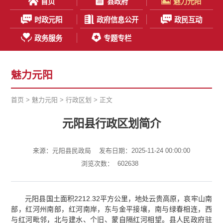
首页
县政府
魅力元阳
时政元阳
政府信息公开
政民互动
政务服务
专题专栏
魅力元阳
首页
>
魅力元阳
>
行政区划
> 正文
元阳县行政区划简介
来源：元阳县民政局
发布日期：2025-11-24 00:00:00
浏览次数：
602638
元阳县国土面积2212.32平方公里，地处云贵高原，哀牢山南
部，红河州南部，红河南岸，东与金平接壤，南与绿春相连，西
与红河毗邻，北与建水、个旧、蒙自隔红河相望。县人民政府驻