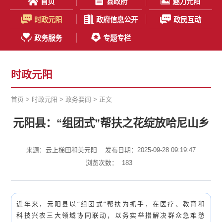
首页
县政府
魅力元阳
时政元阳
政府信息公开
政民互动
政务服务
专题专栏
时政元阳
首页
>
时政元阳
>
政务要闻
> 正文
元阳县：“组团式”帮扶之花绽放哈尼山乡
来源：云上梯田和美元阳
发布日期：2025-09-28 09:19:47
浏览次数：
183
近年来，元阳县以“组团式”帮扶为抓手，在医疗、教育和
科技兴农三大领域协同联动，以务实举措解决群众急难愁