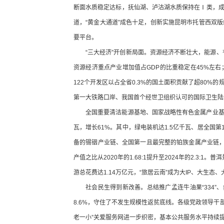
断面水质稳定达标，抚仙湖、泸沽湖水质保持在Ⅰ类，成
道，“黄金大通道”成色十足，创新实施昆明市托管西双
要平台。
“三大经济”开创新局面。资源经济不断壮大，能源、
资源经济重点产业增加值占GDP的比重稳定在45%左右；
122个开发区以占全省0.3%的国土面积贡献了超80
第一大铁路口岸、我国首个经世卫组织认可的国际卫生陆
全国重要清洁能源基地、国家战略性有色金属产业基地
瓦，增长61%。其中，绿电装机达1.5亿千瓦、居全国
备的锡铟产业链、全国第一且最完整的铂族金属产业链
产值之比从2020年的1.68:1提升至2024年的2.
游总花费达1.14万亿元，“旅居云南”成为大IP、大生
社会民生得到新改善。总结推广孟连牛油果“334”
8.6%，守住了不发生规模性返贫底线。各级党政领导干部
老一小”关爱服务网进一步织密，基本公共服务水平持续