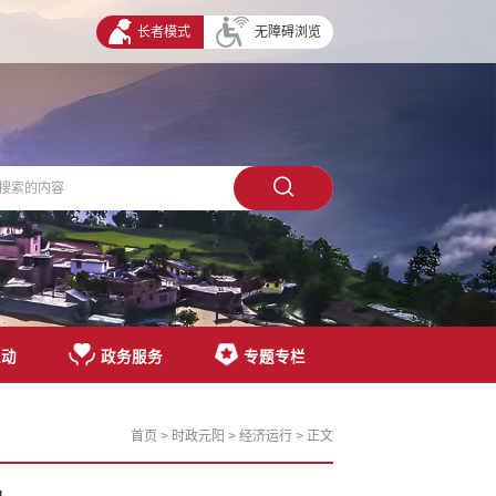
长者模式
无障碍浏览
互动
政务服务
专题专栏
首页
>
时政元阳
>
经济运行
> 正文