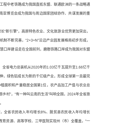
性工程中老铁路成为我国直抵东盟、联通欧洲的一条战略通
—南亚博览会成为我国与周边国家团结协作、共谋发展的重
增长“新引擎”，高原特色农业、文化旅游业优势更加突出，
机制不断完善，“2+3+N”沿边产业园发展格局初步形成，
，智慧口岸建设走在全国前列，磨憨铁路口岸成为我国对东盟
力总装机从2020年的1.03亿千瓦提升至1.66亿千
快延伸，绿色铝成长为新的千亿级产业，形成全球第一且最完
植面积和产量稳居全国第1位，农产品加工产值与农业总
游乡村”，“有一种叫云南的生活”叫响全国，2024年全省旅
。
间”，全省农民收入年均增长8%、脱贫县农民收入年均增长
职业教育资源、高等学校、三甲医院实现州（市）全覆盖，“一