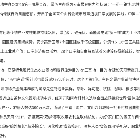
功举办COP15第一阶段会议，绿色生态成为云南最具魅力的标识；“一带一路”标志
版纳傣族自治州磨憨镇，开启了全国首个由省会城市统筹边境口岸发展的实践，中国
有色等传统产业支柱地位持续巩固，绿色铝、硅光伏、新能源电池“新三样”成为工业
园区经济集聚成势，安宁高新区等7个园区建成千亿级园区，沪滇“16+16”园区共建
%的规上工业总产值；口岸经济彰显活力，28个口岸和自由贸易试验区建设取得新成效
港。
、高原特色现代生态农业基地和世界旅游目的地“三基地一目的地”建设实现新提升。全省电
第1位，“西电东送”累计送电量超过2万亿千瓦时、居全国第1位。有色金属产业链加
，滇中稀贵金属集群成为国家先进制造业集群。茶叶、鲜切花、核桃、咖啡、橡胶等种
3:1。普洱景迈山古茶林文化景观成功申遗，红河元阳阿者科村入选联合国旅游组织世界“最佳旅
态、大产业，旅居人数达390万人次，涌现了曲靖土瓜冲、文山六郎城等一批乡村旅居典型
、彝良天麻“721”、弥渡蔬菜“双绑”等联农带农利益联结机制，办好“家门口的务工车
当好“编外校长”“编外院长”，深化教师“省管校用”、医护人员“省管县用”等机制，
提升。