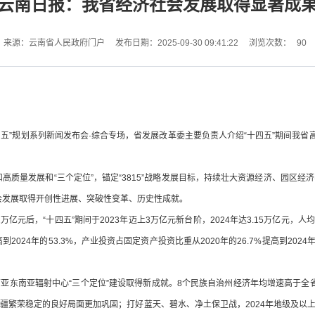
云南日报：我省经济社会发展取得显著成
90
来源：云南省人民政府门户
发布日期：2025-09-30 09:41:22
浏览次数：
四五”规划系列新闻发布会·综合专场，省发展改革委主要负责人介绍“十四五”期间我省
扣高质量发展和“三个定位”，锚定“3815”战略发展目标，持续壮大资源经济、园区
社会发展取得开创性进展、突破性变革、历史性成就。
亿元后，“十四五”期间于2023年迈上3万亿元新台阶，2024年达3.15万亿元，人
到2024年的53.3%，产业投资占固定资产投资比重从2020年的26.7%提高到2024
东南亚辐射中心“三个定位”建设取得新成就。8个民族自治州经济年均增速高于全省
繁荣稳定的良好局面更加巩固；打好蓝天、碧水、净土保卫战，2024年地级及以上