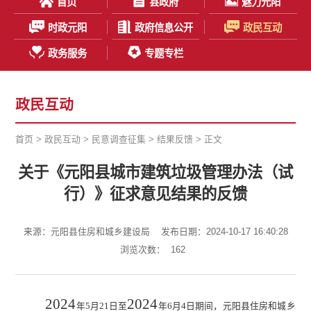
首页
县政府
魅力元阳
时政元阳
政府信息公开
政民互动
政务服务
专题专栏
政民互动
首页
>
政民互动
>
民意调查征集
>
结果反馈
> 正文
关于《元阳县城市建筑垃圾管理办法（试
行）》征求意见结果的反馈
来源：元阳县住房和城乡建设局
发布日期：2024-10-17 16:40:28
浏览次数：
162
2024
2024
年
5
月
21
日至
年
6
月
4
日期间，元阳县住房和城乡