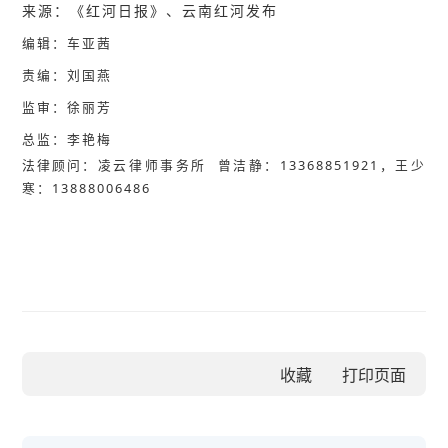
来源：《红河日报》、云南红河发布
编
辑
：车亚茜
责
编
：
刘
国
燕
监
审
：
徐
丽
芳
总
监
：
李
艳
梅
法
律
顾
问
：
凌云律师事务所 曾洁静：13368851921，王少
寒：13888006486
收藏