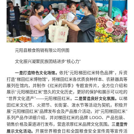
元阳县粮食购销有限公司供图
文化振兴凝聚民族团结进步“核心力”
依托“元阳梯田红米特色品牌”，斥资
一是
打造特色文化场馆
。
打造“梯田红米博物馆”，将梯田红米各优质良种样本、农耕器具等
展列在馆内，并制作《红米的四季》专题宣传片，全方位介绍和
展示“元阳梯田红米”悠久的文化历史，更好的保护和展示可以吃的
“世界文化遗产”——元阳梯田红米。
以梯
二是营造良好文化氛围。
田红米文化节、火把节、长街宴、泼水节等活动为契机，积极开
展“元阳梯田红米”品牌发布会及产品推介活动，对“元阳梯田红米”
系列产品作详细介绍，并对梯田红米的品牌 LOGO、产品包装、
销售价格及渠道进行发布，营造浓厚红米品牌文化氛围。
三是宣传
开展世界粮食日和全国粮食安全宣传周等宣传活
展示文化活动。