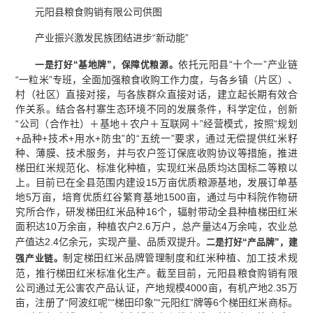
元阳县粮食购销有限公司供图
产业振兴激发民族团结进步“新动能”
依托元阳县“十个一”产业链
一是
打好“基地牌”，保障优粮源。
“一粒米”专班，全面加强粮食收购工作力度，与各乡镇（片区）、
村（社区）直接对接，与各族群众直接对话，建立起长期有效合
作关系。结合各村寨生态环境不同的发展条件，科学定位，创新
“公司（合作社）＋基地＋农户＋互联网＋”经营模式，按照“规划
+品种+技术+用水+防虫”的“五统一”要求，通过无偿提供红米籽
种、薄膜、技术服务，并与农户签订保底收购协议等措施，推进
梯田红米规范化、标准化种植，实现红米品质均达国标二等粮以
上。目前已在全县范围内建设15万亩优质粮源基地，发展订单基
地5万亩，培育优质红谷繁育基地1500亩，通过与中科院作物研
究所合作，研发梯田红米品种16个，辐射带动全县种植梯田红米
面积达10万余亩，种植农户2.6万户，总产量达4万余吨，农业总
产值达2.4亿余元，实现产量、品质双提升。
二是
打好“产品牌”，建
制定梯田红米品牌管理制度和红米种植、加工技术规
强产业链。
范，推行梯田红米标准化生产。截至目前，元阳县粮食购销有限
公司通过无公害农产品认证，产地规模4000亩，有机产地2.35万
亩，注册了“阿波红呢”“梯田印象”“元阳红”牌等6个梯田红米商标。