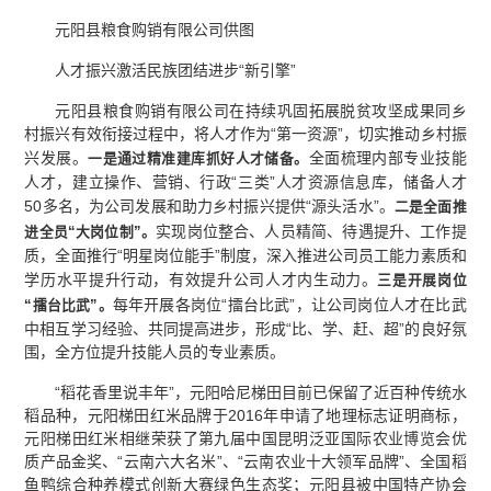
元阳县粮食购销有限公司供图
人才振兴激活民族团结进步“新引擎”
元阳县粮食购销有限公司在持续巩固拓展脱贫攻坚成果同乡
村振兴有效衔接过程中，将人才作为“第一资源”，切实推动乡村振
兴发展。
全面梳理内部专业技能
一是通过精准建库抓好人才储备。
人才，建立操作、营销、行政“三类”人才资源信息库，储备人才
50多名，为公司发展和助力乡村振兴提供“源头活水”。
二是全面推
实现岗位整合、人员精简、待遇提升、工作提
进全员“大岗位制”。
质，全面推行“明星岗位能手”制度，深入推进公司员工能力素质和
学历水平提升行动，有效提升公司人才内生动力。
三是开展岗位
每年开展各岗位“擂台比武”，让公司岗位人才在比武
“擂台比武”。
中相互学习经验、共同提高进步，形成“比、学、赶、超”的良好氛
围，全方位提升技能人员的专业素质。
“稻花香里说丰年”，元阳哈尼梯田目前已保留了近百种传统水
稻品种，元阳梯田红米品牌于2016年申请了地理标志证明商标，
元阳梯田红米相继荣获了第九届中国昆明泛亚国际农业博览会优
质产品金奖、“云南六大名米”、“云南农业十大领军品牌”、全国稻
鱼鸭综合种养模式创新大赛绿色生态奖；元阳县被中国特产协会