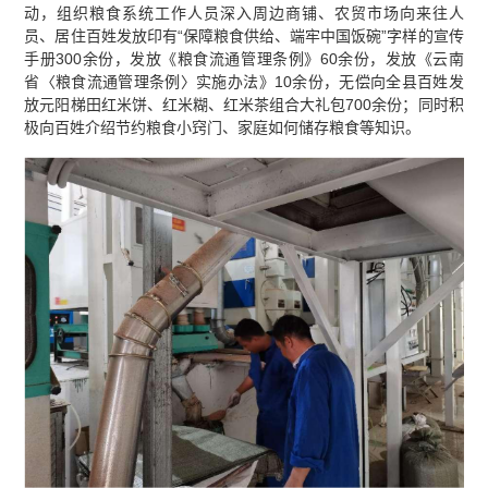
动，组织粮食系统工作人员深入周边商铺、农贸市场向来往人
员、居住百姓发放印有“保障粮食供给、端牢中国饭碗”字样的宣传
手册300余份，发放《粮食流通管理条例》60余份，发放《云南
省〈粮食流通管理条例〉实施办法》10余份，无偿向全县百姓发
放元阳梯田红米饼、红米糊、红米茶组合大礼包700余份；同时积
极向百姓介绍节约粮食小窍门、家庭如何储存粮食等知识。