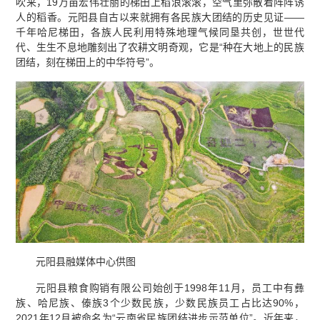
吹来，19万亩宏伟壮丽的梯田上稻浪滚滚，空气里弥散着阵阵诱
人的稻香。元阳县自古以来就拥有各民族大团结的历史见证——
千年哈尼梯田，各族人民利用特殊地理气候同垦共创，世世代
代、生生不息地雕刻出了农耕文明奇观，它是“种在大地上的民族
团结，刻在梯田上的中华符号”。
元阳县融媒体中心供图
元阳县粮食购销有限公司始创于1998年11月，员工中有彝
族、哈尼族、傣族3个少数民族，少数民族员工占比达90%，
2021年12月被命名为“云南省民族团结进步示范单位”。近年来，