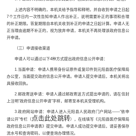
上述内容不明确的，本机关给予指导和释明，并自收到申请之日起
7
个工作日内一次性告知申请人作出补正，说明需要补正的事项和合理
的补正期限。答复期限自本机关收到补正的申请之日起计算。申请人无
正当理由逾期不补正的，视为放弃申请，本机关不再处理该政府信息公
开申请。
（三）申请接收渠道
申请人可以通过以下
4
种方式提出政府信息公开申请：
1.
当面申请：申请人携带身份证原件或复印件到
元阳县医疗保障局
办公室
，当面提交政府信息公开申请。申请人提交申请后，本机关将出
具接收回执。
2.
邮政寄送申请：申请人通过邮政寄送方式提出申请的，请在信封
上注明
“
政府信息公开申请
”
字样，邮寄至本机关受理机构。
3.
政府网站申请：申请人进入元阳县人民政府门户网站
——“
依申
点击此处跳转
请公开
”
专栏
（
）
，在线填写《
元阳县医疗保障局
政府
信息公开申请表》提交申请。申请人成功提交申请后，请妥善保存
流水号和查询密码，以便查询办理情况。