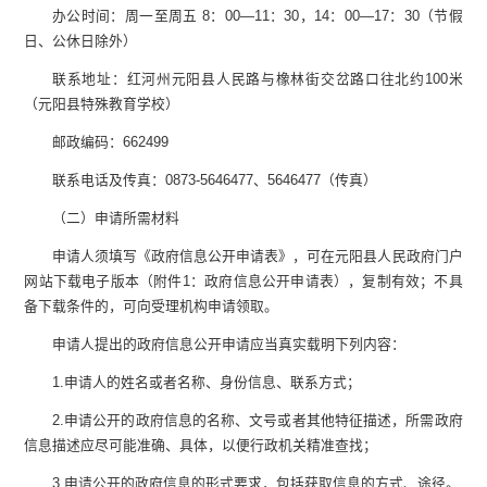
办公时间：周一至周五
8
：
00—11
：
30
，
14
：
00—17
：
30
（节假
日、公休日除外）
联系
地址：红河州元阳县人民路与橡林街交岔路口往北约
100
米
（元阳县特殊教育学校）
邮政编码：
662499
联系电话及传真：
0873-5646477
、
5646477
（传真）
（二）申请所需材料
申请人须填写《政府信息公开申请表》，可在元阳县人民政府门户
网站下载电子版本（附件
1
：政府信息公开申请表），复制有效；不具
备下载条件的，可向受理机构申请领取。
申请人提出的政府信息公开申请应当真实载明下列内容：
1.
申请人的姓名或者名称、身份信息、联系方式；
2.
申请公开的政府信息的名称、文号或者其他特征描述，所需政府
信息描述应尽可能准确、具体，以便行政机关精准查找；
3.
申请公开的政府信息的形式要求，包括获取信息的方式、途径。