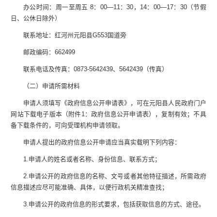
办公时间：周一至周五
8
：
00—11
：
30
，
14
：
00—17
：
30
（节假
日、公休日除外）
联系
地址：红河州元阳县
G553
国道旁
邮政编码：
662499
联系电话及传真：
0873-
5642439
、
5642439
（传真）
（二）申请所需材料
申请人须填写《政府信息公开申请表》，可在元阳县人民政府门户
网站下载电子版本（附件
1
：政府信息公开申请表），复制有效；不具
备下载条件的，可向受理机构申请领取。
申请人提出的政府信息公开申请应当真实载明下列内容：
1.
申请人的姓名或者名称、身份信息、联系方式；
2.
申请公开的政府信息的名称、文号或者其他特征描述，所需政府
信息描述应尽可能准确、具体，以便行政机关精准查找；
3.
申请公开的政府信息的形式要求，包括获取信息的方式、途径。