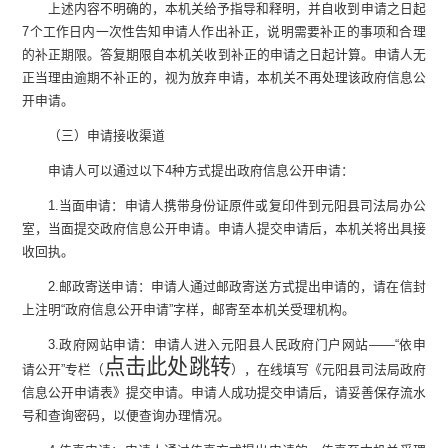
上述内容不明确的，本机关给予指导和释明，并自收到申请之日起
7
个工作日内一次性告知申请人作出补正，说明需要补正的事项和合理
的补正期限。答复期限自本机关收到补正的申请之日起计算。申请人无
正当理由逾期不补正的，视为放弃申请，本机关不再处理该政府信息公
开申请。
（三）申请接收渠道
申请人可以通过以下
4
种方式提出政府信息公开申请：
1.
当面申请：申请人携带身份证原件或复印件到
元阳县司法局
办公
室
，当面提交政府信息公开申请。申请人提交申请后，本机关将出具接
收回执。
2.
邮政寄送申请：申请人通过邮政寄送方式提出申请的，请在信封
上注明
“
政府信息公开申请
”
字样，邮寄至本机关受理机构。
3.
政府网站申请：申请人进入元阳县人民政府门户网站
——“
依申
点击此处跳转
请公开
”
专栏
（
）
，在线填写《
元阳县司法局政府
信息公开申请表》提交申请。申请人成功提交申请后，请妥善保存流水
号和查询密码，以便查询办理情况。