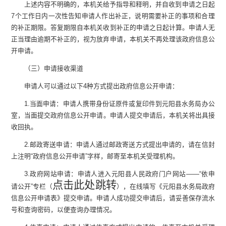
上述内容不明确的，本机关给予指导和释明，并自收到申请之日起
7
个工作日内一次性告知申请人作出补正，说明需要补正的事项和合理
的补正期限。答复期限自本机关收到补正的申请之日起计算。申请人无
正当理由逾期不补正的，视为放弃申请，本机关不再处理该政府信息公
开申请。
（三）申请接收渠道
申请人可以通过以下
4
种方式提出政府信息公开申请：
1.
当面申请：申请人携带身份证原件或复印件到
元阳县水务局
办公
室
，当面提交政府信息公开申请。申请人提交申请后，本机关将出具接
收回执。
2.
邮政寄送申请：申请人通过邮政寄送方式提出申请的，请在信封
上注明
“
政府信息公开申请
”
字样，邮寄至本机关受理机构。
3.
政府网站申请：申请人进入元阳县人民政府门户网站
——“
依申
点击此处跳转
请公开
”
专栏
（
）
，在线填写《
元阳县水务局政府
信息公开申请表》提交申请。申请人成功提交申请后，请妥善保存流水
号和查询密码，以便查询办理情况。