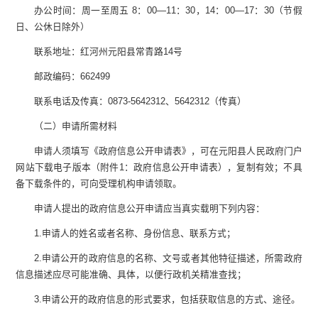
办公时间：周一至周五
8
：
00—11
：
30
，
14
：
00—17
：
30
（节假
日、公休日除外）
联系
地址：红河州元阳县常青路
14
号
邮政编码：
662499
联系电话及传真：
0873-5642312
、
5642312
（传真）
（二）申请所需材料
申请人须填写《政府信息公开申请表》，可在元阳县人民政府门户
网站下载电子版本（附件
1
：政府信息公开申请表），复制有效；不具
备下载条件的，可向受理机构申请领取。
申请人提出的政府信息公开申请应当真实载明下列内容：
1.
申请人的姓名或者名称、身份信息、联系方式；
2.
申请公开的政府信息的名称、文号或者其他特征描述，所需政府
信息描述应尽可能准确、具体，以便行政机关精准查找；
3.
申请公开的政府信息的形式要求，包括获取信息的方式、途径。