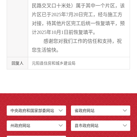
民路交叉口十米处
）
属于其中一个片区，该
片区已于
2025
年
7
月
20
日完工，
经与施工方
对接，
待其他片区完工后
统一恢复填平
，
预
计
2025
年
10
月
1
日前恢复填平。
感谢您对我们工作的信任和支持，祝
您生活愉快。
回复人
元阳县住房和城乡建设局
中央政府和国家部委网站
省政府网站
州政府网站
县市政府网站