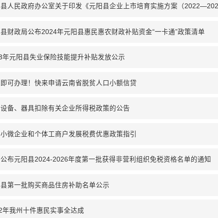
县人民政府办公室关于印发《元阳县企业上市培育实施方案（2022—202
县财政局公布2024年元阳县惠民惠农财政补贴资金“一卡通”政策清单
23年元阳县失业保险技能提升补贴发放公示
家即可办理！快来申请云南省脱贫人口小额信贷
于设备、器具扣除有关企业所得税政策的公告
持小微企业和个体工商户发展税费优惠政策指引
公布元阳县2024-2026年度第一批获得非营利组织免税资格名单的通知
阳县第一批购买商品住房补助名单公示
22年我州十件惠民实事全达成