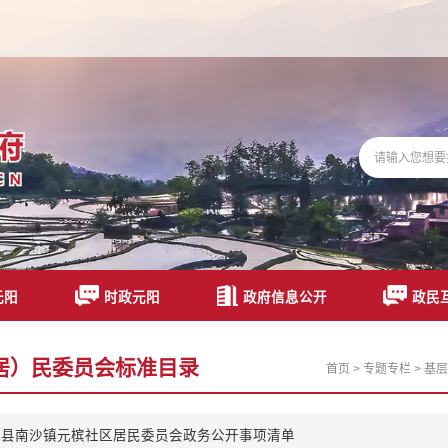
元阳
时政元阳
政府信息公开
政民
居）民委员会标准目录
首页
>
专题专栏
>
基层
阳县南沙镇元槟社区居民委员会政务公开事项清单