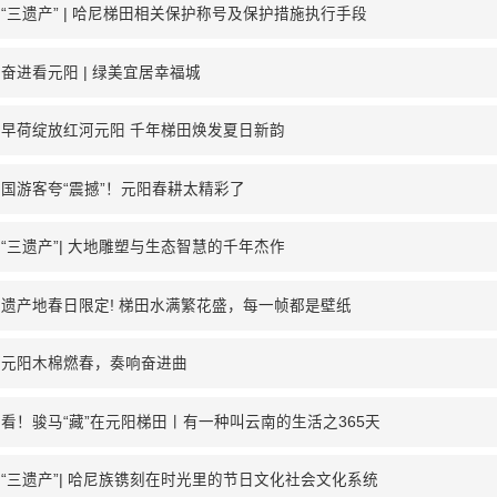
“三遗产” | 哈尼梯田相关保护称号及保护措施执行手段
奋进看元阳 | 绿美宜居幸福城
早荷绽放红河元阳 千年梯田焕发夏日新韵
国游客夸“震撼”！元阳春耕太精彩了
“三遗产”| 大地雕塑与生态智慧的千年杰作
遗产地春日限定! 梯田水满繁花盛，每一帧都是壁纸
河元阳木棉燃春，奏响奋进曲
看！骏马“藏”在元阳梯田丨有一种叫云南的生活之365天
“三遗产”| 哈尼族镌刻在时光里的节日文化社会文化系统