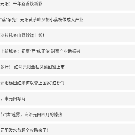
河元阳：千年荔香焕新彩
“荔”争先！元阳黄茅岭乡把小荔枝做成大产业
阳沙拉托乡山野珍馐上线！
上新城乡：初夏“荔”味正浓 甜蜜产业助振兴
多汁！ 红河元阳金钻凤梨甜蜜上市
元阳梯田红米何以登上国家“红榜”？
一，来元阳写诗
节“炫”莲雾，专治元阳四月的燥热
河元阳泼水节超全攻略来了！