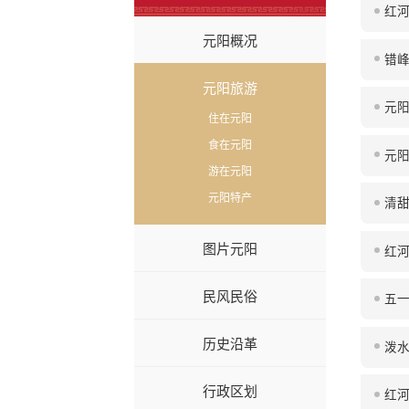
红
元阳概况
错峰
元阳旅游
元
住在元阳
食在元阳
元阳
游在元阳
元阳特产
清甜
图片元阳
红河
民风民俗
五
历史沿革
泼水
行政区划
红