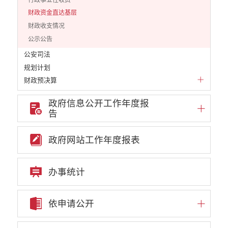
财政资金直达基层
财政收支情况
公示公告
公安司法
规划计划
财政预决算
公务员招录
政府信息公开工作年度报
公共资源配置
告
重大决策预公开
重大决策听证事项
政府网站工作年度报表
权责清单
行政事项
办事统计
部门信息公开基本目录
重大项目
重点领域责任部门信息公开
依申请公开