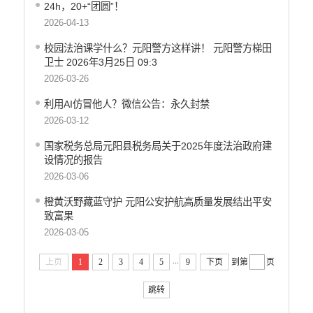
24h，20+“团圆”！
2026-04-13
校园法治课学什么？元阳警方这样讲！ 元阳警方梯田
卫士 2026年3月25日 09:3
2026-03-26
利用AI仿冒他人？微信公告：永久封禁
2026-03-12
国家税务总局元阳县税务局关于2025年度法治政府建
设情况的报告
2026-03-06
橙黄沃野藏蓝守护 元阳公安护航高质量发展结出平安
致富果
2026-03-05
...
上页
1
2
3
4
5
9
下页
到第
页
跳转