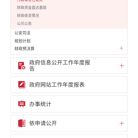
财政资金直达基层
财政收支情况
公示公告
公安司法
规划计划
财政预决算
公务员招录
政府信息公开工作年度报
公共资源配置
告
重大决策预公开
重大决策听证事项
政府网站工作年度报表
权责清单
行政事项
办事统计
部门信息公开基本目录
重大项目
重点领域责任部门信息公开
依申请公开